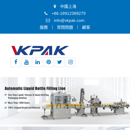
中國上海
+86-18912389279
info@vkpak.com
服務
常問問題
顧客
Facebook
Youtube
領
Pinterest
嘰
Instagram
英
嘰
喳
喳