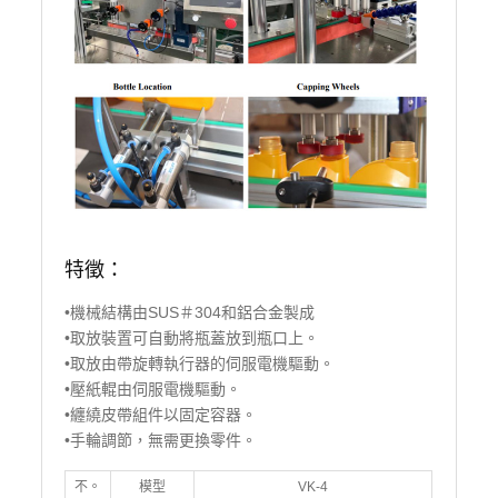
特徵：
•機械結構由SUS＃304和鋁合金製成
•取放裝置可自動將瓶蓋放到瓶口上。
•取放由帶旋轉執行器的伺服電機驅動。
•壓紙輥由伺服電機驅動。
•纏繞皮帶組件以固定容器。
•手輪調節，無需更換零件。
不。
模型
VK-4