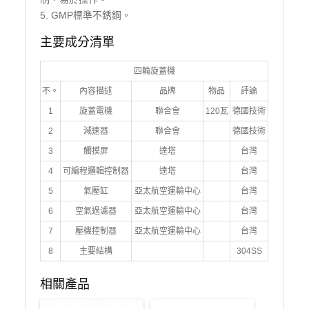
5. GMP標準不銹鋼。
主要成分清單
四輪旋蓋機
不。
內容描述
品牌
物品
評論
1
旋蓋電機
聯合會
120瓦
德國技術
2
減速器
聯合會
德國技術
3
觸摸屏
達塔
台灣
4
可編程邏輯控制器
達塔
台灣
5
氣壓缸
亞太航空運輸中心
台灣
6
空氣過濾器
亞太航空運輸中心
台灣
7
壓機控制器
亞太航空運輸中心
台灣
8
主要結構
304SS
相關產品