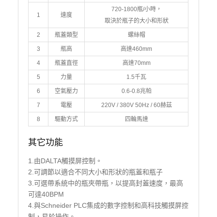
720-1800瓶/小時，
1
速度
取決於瓶子的大小和形狀
2
瓶蓋類型
螺絲帽
3
瓶高
高達460mm
4
瓶蓋直徑
高達70mm
5
力量
1.5千瓦
6
空氣壓力
0.6-0.8兆帕
7
電壓
220V / 380V 50Hz / 60赫茲
8
驅動方式
四輪馬達
其它功能
1.由DALTA觸摸屏控制。
2.可調節以適合不同大小和形狀的瓶蓋和瓶子
3.可選帶系統中的瓶夾帶瓶，以提高封蓋速度，最高
可達40BPM
4.與Schneider PLC集成的數字控制和高科技觸摸屏控
制，易於操作。