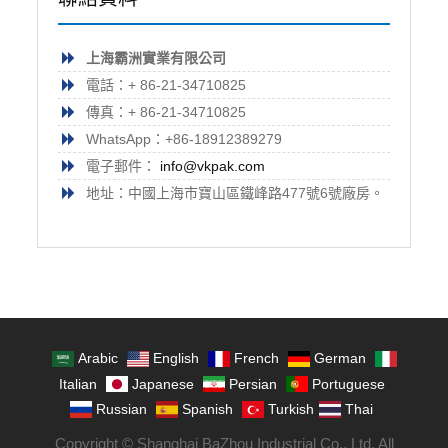
上海霸洲實業有限公司
電話：+ 86-21-34710825
傳真：+ 86-21-34710825
WhatsApp：+86-18912389279
電子郵件：
info@vkpak.com
地址：中國上海市寶山區鐵峰路477號6號廠房。
Arabic
English
French
German
Italian
Japanese
Persian
Portuguese
Russian
Spanish
Turkish
Thai
Copyright © Shanghai BaZhou Industrial Co., Ltd. All