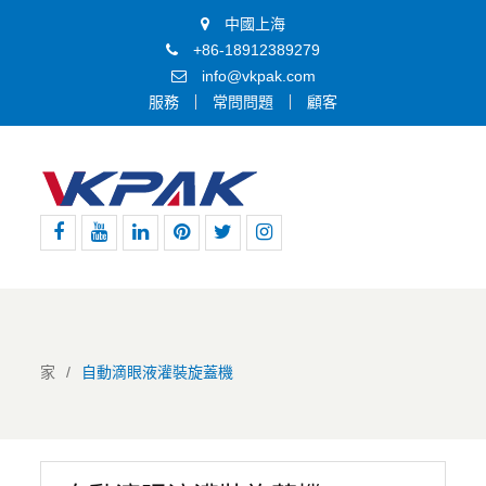
中國上海
+86-18912389279
info@vkpak.com
服務
常問問題
顧客
Facebook
Youtube
領
Pinterest
嘰
Instagram
英
嘰
喳
喳
家
自動滴眼液灌裝旋蓋機