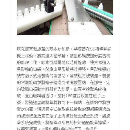
填充瓶塞和旋蓋的基本功能是，將容器在SS板條輸送
機上移動，將其送入星形輪，該星形輪按照分度機構
的原理工作，該索引機構將順時針旋轉，使容器進入
星形輪的口袋，然後由星形輪將其轉移。星形輪朝向
裝有潛水式灌裝嘴的灌裝站，灌裝瓶將被裝滿。裝滿
的容器旋轉並將瓶子運送到噴嘴放置站，在那裡，定
向吸嘴由振動進料器進入斜槽，由真空拾取系統拾
取，並由吸料器拾取。旋轉180度並放置在瓶子上
後，將通過星輪將其轉移到下一個站，在該站中將放
置定向蓋，通過真空式拾取系統拾取的頭部將通過該
頭被拾取並放置在瓶子上將被傳送至旋蓋系統，該旋
蓋系統完成後，將瓶蓋以所需的扭矩通過旋蓋擰緊，
以擰緊瓶蓋。 d退出傳送帶以進行下一步操作