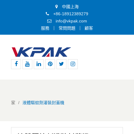
中國上海
+86-18912389279
info@vkpak.com
服務
常問問題
顧客
Facebook
Youtube
領
Pinterest
嘰
Instagram
英
嘰
喳
喳
家
液體驅蚊劑灌裝封蓋機