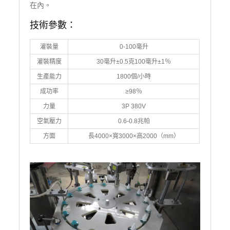
在內。
技術參數：
灌裝量
0-100毫升
灌裝精度
30毫升±0.5克100毫升±1％
生產能力
1800個/小時
成功率
≥98％
力量
3P 380V
空氣壓力
0.6-0.8兆帕
方面
長4000×寬3000×高2000（mm）