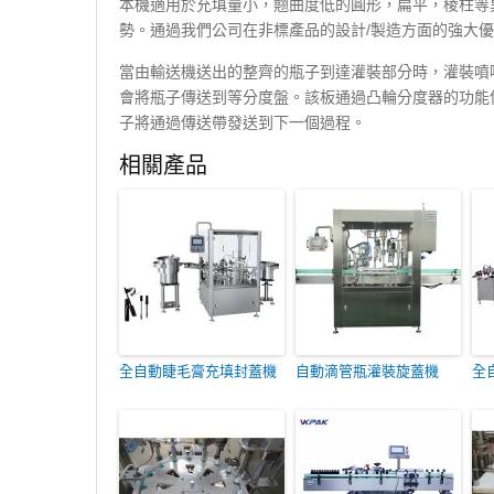
本機適用於充填量小，翹曲度低的圓形，扁平，棱柱等
勢。通過我們公司在非標產品的設計/製造方面的強大優
當由輸送機送出的整齊的瓶子到達灌裝部分時，灌裝噴
會將瓶子傳送到等分度盤。該板通過凸輪分度器的功能
子將通過傳送帶發送到下一個過程。
相關產品
全自動睫毛膏充填封蓋機
自動滴管瓶灌裝旋蓋機
全