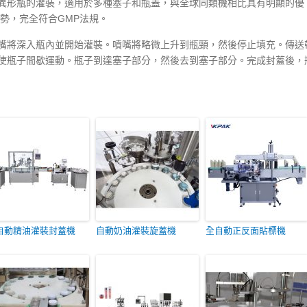
異形瓶的灌裝，適用於多種塞子和瓶蓋，與全球同類機相比具有明顯的優
勢，完全符合GMP法規。
嘴將深入瓶內並開始灌裝。噴嘴將略微上升到瓶頸，然後停止填充。傳送
使瓶子間歇運動。瓶子到達塞子部分，然後去到塞子部分。完成封蓋後，
自動精油灌裝封蓋機
自動奶油灌裝旋蓋機
全自動正反面貼標機